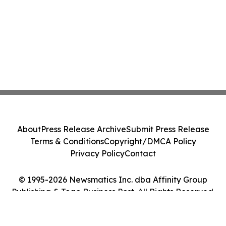
About
Press Release Archive
Submit Press Release
Terms & Conditions
Copyright/DMCA Policy
Privacy Policy
Contact
© 1995-2026 Newsmatics Inc. dba Affinity Group
Publishing & Togo Business Post. All Rights Reserved.
Cookie Settings / Your Privacy Choices